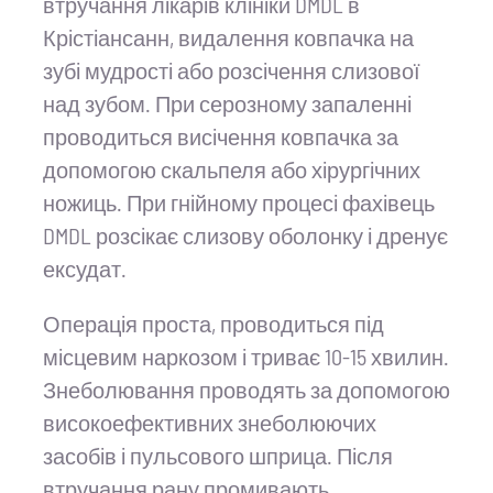
втручання лікарів клініки DMDL в
Крістіансанн, видалення ковпачка на
зубі мудрості або розсічення слизової
над зубом. При серозному запаленні
проводиться висічення ковпачка за
допомогою скальпеля або хірургічних
ножиць. При гнійному процесі фахівець
DMDL розсікає слизову оболонку і дренує
ексудат.
Операція проста, проводиться під
місцевим наркозом і триває 10-15 хвилин.
Знеболювання проводять за допомогою
високоефективних знеболюючих
засобів і пульсового шприца. Після
втручання рану промивають