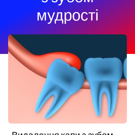
мудрості
Видалення капи з зубом